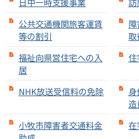
日中一時支援事業
訪
公共交通機関旅客運賃
障
等の割引
取
福祉向県営住宅への入
住
居
NHK放送受信料の免除
身
造
小牧市障害者交通料金
在
助成