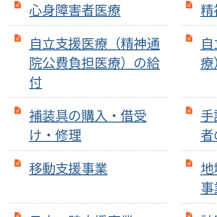
心身障害者医療
精
自立支援医療（精神通
自
院公費負担医療）の給
療
付
補装具の購入・借受
手
け・修理
者
移動支援事業
地
事