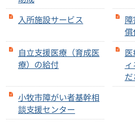
入所施設サービス
障
償
自立支援医療（育成医
医
療）の給付
ィ
だ
小牧市障がい者基幹相
談支援センター