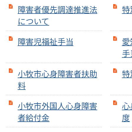
障害者優先調達推進法
特
について
障害児福祉手当
愛
手
小牧市心身障害者扶助
特
料
小牧市外国人心身障害
心
者給付金
度