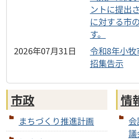
ントに提出
に対する市
す。
2026年07月31日
令和8年小牧
招集告示
市政
情
まちづくり推進計画
会
議