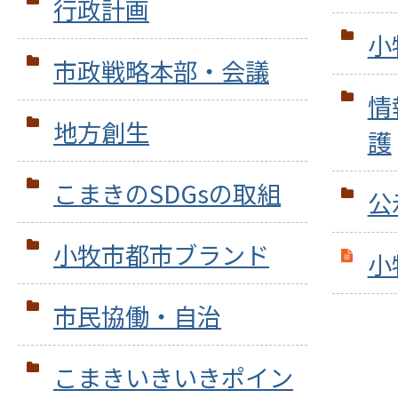
行政計画
小
市政戦略本部・会議
情
地方創生
護
こまきのSDGsの取組
公
小牧市都市ブランド
小
市民協働・自治
こまきいきいきポイン