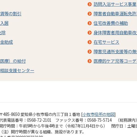
訪問入浴サービス事業
賃等の割引
障害者自動車運転免許
入居
住宅改善費の補助
免除
身体障害者用自動車改
金助成
在宅サービス
障害児通所支援等の無
医療）の給付
医療的ケア児等コーデ
相談支援センター
〒485-8650 愛知県小牧市堀の内三丁目１番地 [
小牧市役所の地図
]
代表電話番号：0568-72-2101 ファックス番号：0568-75-5714 （総務課内
開庁時間：午前9時から午後4時まで（令和7年11月4日から）
閉庁日：土曜
（注）開庁時間が異なる組織、施設があります。