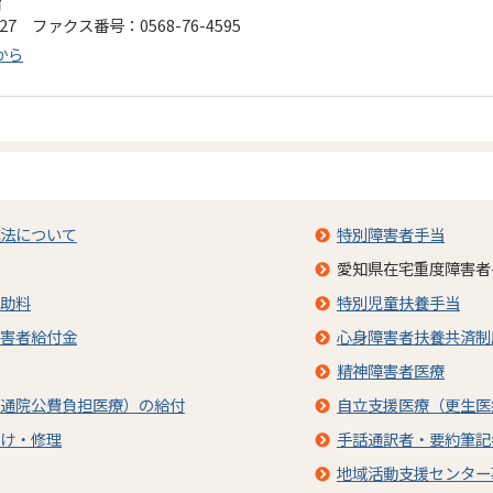
階
127 ファクス番号：0568-76-4595
から
法について
特別障害者手当
愛知県在宅重度障害者
助料
特別児童扶養手当
害者給付金
心身障害者扶養共済制
精神障害者医療
通院公費負担医療）の給付
自立支援医療（更生医
け・修理
手話通訳者・要約筆記
地域活動支援センター