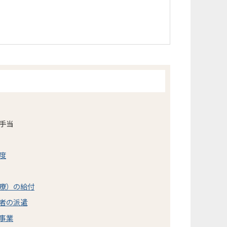
手当
度
療）の給付
者の派遣
事業