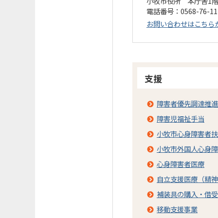
小牧市役所 本庁舎1
電話番号：0568-76-1
お問い合わせはこちら
支援
障害者優先調達推進
障害児福祉手当
小牧市心身障害者扶
小牧市外国人心身障
心身障害者医療
自立支援医療（精神
補装具の購入・借受
移動支援事業