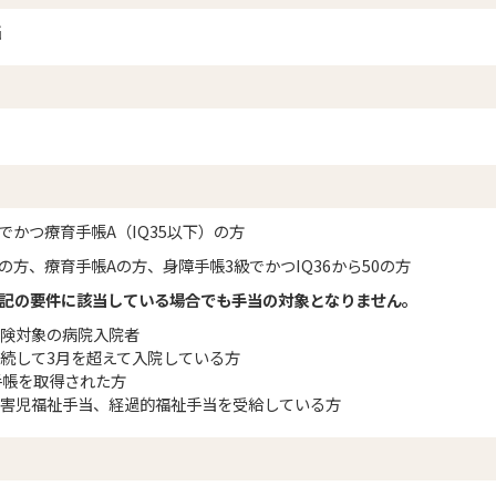
当
でかつ療育手帳A（IQ35以下）の方
の方、療育手帳Aの方、身障手帳3級でかつIQ36から50の方
上記の要件に該当している場合でも手当の対象となりません。
険対象の病院入院者
続して3月を超えて入院している方
手帳を取得された方
害児福祉手当、経過的福祉手当を受給している方