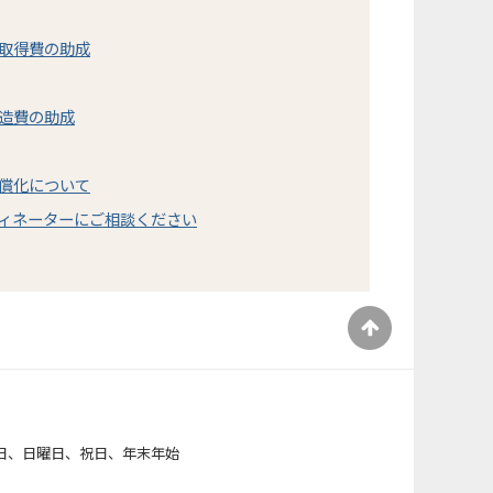
取得費の助成
造費の助成
償化について
ィネーターにご相談ください
）
日、日曜日、祝日、年末年始