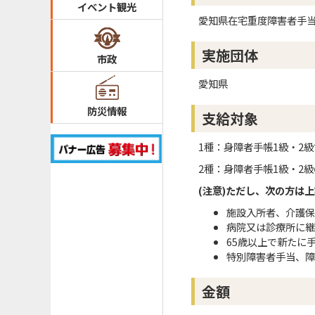
イベント観光
愛知県在宅重度障害者手
実施団体
市政
愛知県
防災情報
支給対象
1種：身障者手帳1級・2級
2種：身障者手帳1級・2級
(注意)ただし、次の方は
施設入所者、介護保
病院又は診療所に継
65歳以上で新たに
特別障害者手当、障
金額