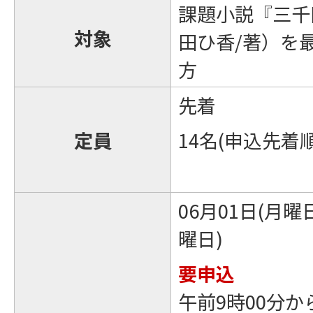
課題小説『三千
対象
田ひ香/著）を
方
先着
定員
14名(申込先着順
06月01日(月曜日
曜日)
要申込
午前9時00分