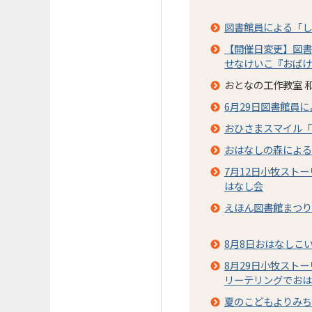
図書館員による「し
【開催日変更】図書
せなけいこ『おばけの
おとなの工作教室 
6月29日図書館員
おひさまスマイル「
おはなしの森による
7月12日小牧スト
はなし会
えほん図書館まつり
8月8日おはなしこ
8月29日小牧スト
リーテリングでおは
夏のこどもよりみち