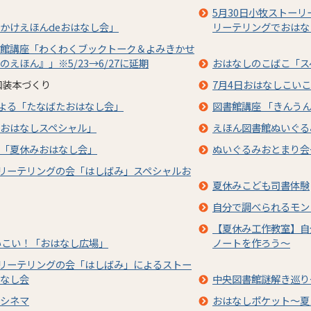
5月30日小牧ストー
かけえほんdeおはなし会」
リーテリングでおはな
館講座「わくわくブックトーク＆よみきかせ
えほん』」※5/23→6/27に延期
おはなしのこばこ「ス
和装本づくり
7月4日おはなしこい
による「たなばたおはなし会」
図書館講座 「きんう
おはなしスペシャル」
えほん図書館ぬいぐる
「夏休みおはなし会」
ぬいぐるみおとまり会
ーリーテリングの会「はしばみ」スペシャルお
夏休みこども司書体験
自分で調べられるモン
【夏休み工作教室】自
いこい！「おはなし広場」
ノートを作ろう～
ーリーテリングの会「はしばみ」によるストー
なし会
中央図書館謎解き巡り
シネマ
おはなしポケット～夏