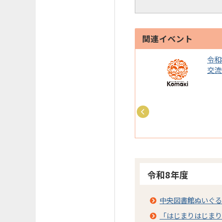
関連イベント
8年度原爆ポスター展を開
令和
ます
交流
令和8年度
中央図書館ぬいぐる
「はじまりはじまり