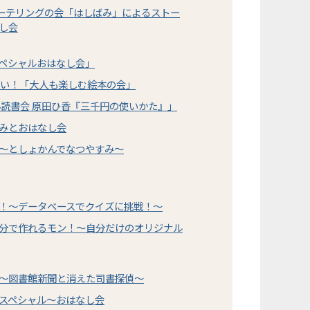
リーテリングの会「はしばみ」によるストー
し会
ペシャルおはなし会」
こい！「大人も楽しむ絵本の会」
ん読書会 原田ひ香『三千円の使いかた』」
みとおはなし会
～としょかんでなつやすみ～
！～データベースでクイズに挑戦！～
分で作れるモン！～自分だけのオリジナル
～図書館新聞と消えた司書探偵～
スペシャル～おはなし会