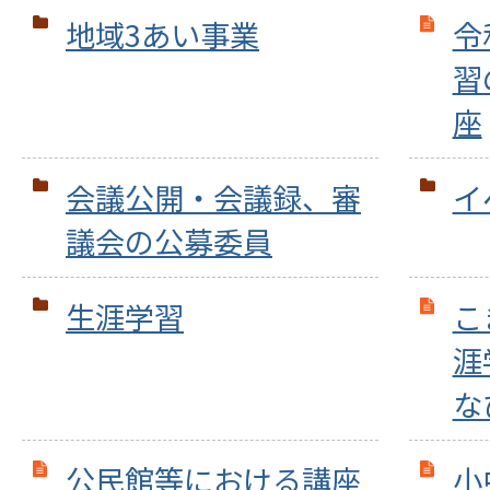
地域3あい事業
令
習
座
会議公開・会議録、審
イ
議会の公募委員
生涯学習
こ
涯
な
公民館等における講座
小