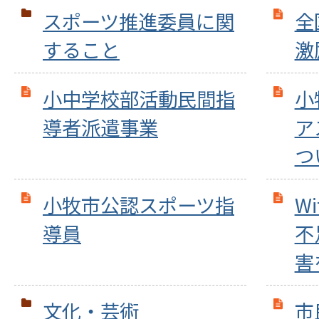
スポーツ推進委員に関
全
すること
激
小中学校部活動民間指
小
導者派遣事業
ア
つ
小牧市公認スポーツ指
W
導員
不
害
文化・芸術
市