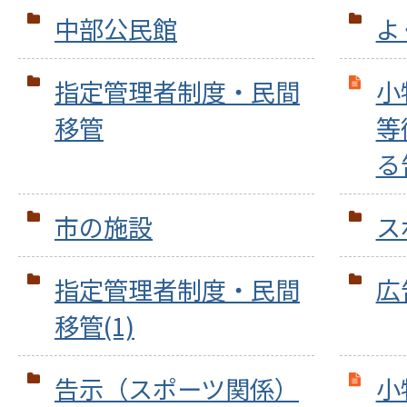
中部公民館
よ
指定管理者制度・民間
小
移管
等
る
市の施設
ス
指定管理者制度・民間
広
移管(1)
告示（スポーツ関係）
小