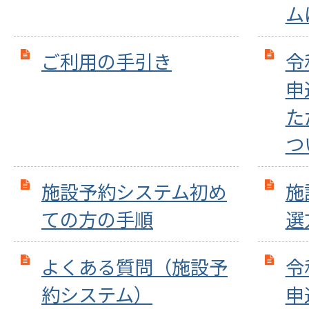
ム
ご利用の手引き
令
申
た
つ
施設予約システム初め
施
ての方の手順
選
よくある質問（施設予
令
約システム）
申