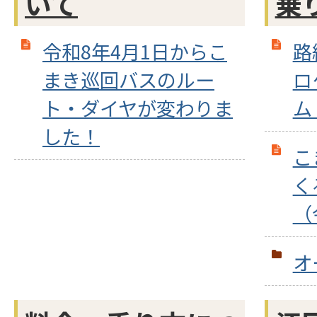
いて
乗
令和8年4月1日からこ
路
まき巡回バスのルー
ロ
ト・ダイヤが変わりま
ム
した！
こ
く
（
オ