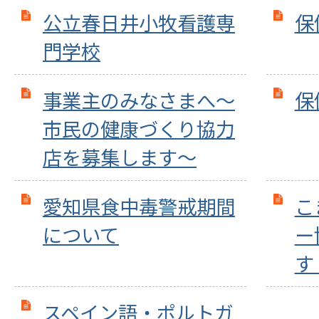
公立春日井小牧看護専
保
門学校
事業主のみなさまへ～
保
市民の健康づくり協力
店を募集します～
愛知県食中毒警戒期間
こ
について
ー
す
スペイン語・ポルトガ