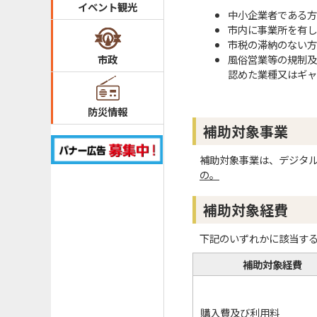
イベント観光
中小企業者である方
市内に事業所を有し
市税の滞納のない方
風俗営業等の規制及
市政
認めた業種又はギャ
防災情報
補助対象事業
補助対象事業は、デジタ
の。
補助対象経費
下記のいずれかに該当す
補助対象経費
購入費及び利用料