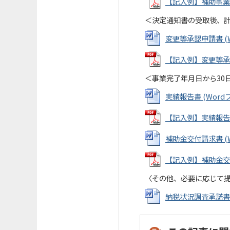
【記入例】補助事業計画
＜決定通知書の受取後、
変更等承認申請書 (Wo
【記入例】変更等承認申
＜事業完了年月日から30
実績報告書 (Wordファ
【記入例】実績報告書 (
補助金交付請求書 (Wo
【記入例】補助金交付請
〈その他、必要に応じて
納税状況調査承諾書 (W