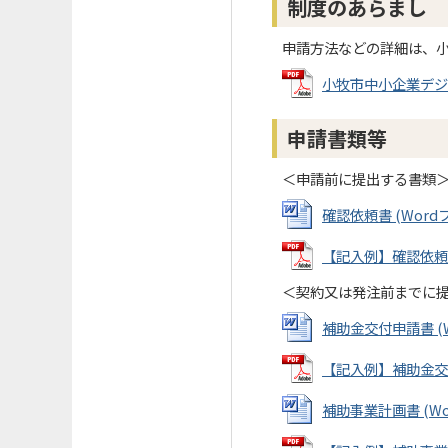
制度のあらまし
申請方法などの詳細は、
小牧市中小企業デジタル
申請書類等
＜申請前に提出する書類
確認依頼書 (Wordファ
【記入例】確認依頼書 (
＜契約又は発注前までに
補助金交付申請書 (Wo
【記入例】補助金交付申
補助事業計画書 (Wor