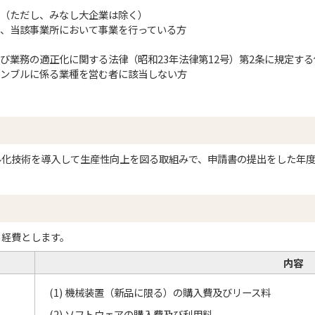
（ただし、みなし大企業は除く）
、当該事業所において事業を行っている方
び業務の適正化に関する法律（昭和23年法律第12号）第2条に規定す
ンブルに係る業種を営む者に該当しない方
ル化技術を導入して生産性向上を図る取組みで、申請書の提出をした年
る経費とします。
内容
(1) 機械装置（新品に限る）の購入費及びリース料
(2) ソフトウェアの購入費及び利用料