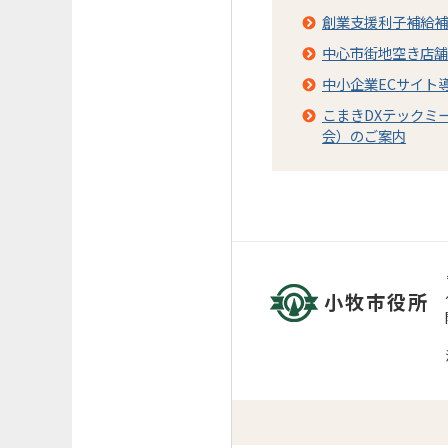
創業支援利子補給補
中心市街地空き店舗
中小企業ECサイト
こまきDXテックミ
会）のご案内
小牧市役所