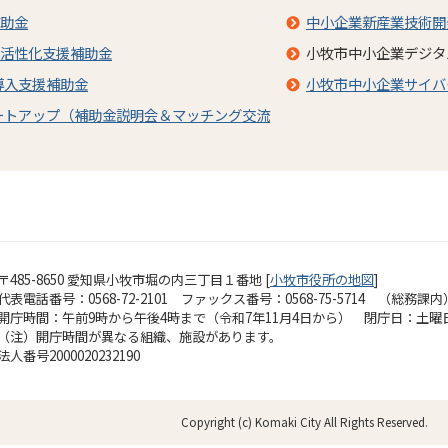
助金
中小企業新産業技術開
活性化支援補助金
小牧市中小企業デジタ
導入支援補助金
小牧市中小企業サイバ
ートアップ（補助金説明会＆マッチング交流
〒485-8650 愛知県小牧市堀の内三丁目１番地 [
小牧市役所の地図
]
代表電話番号：0568-72-2101 ファックス番号：0568-75-5714 （総務課内
開庁時間：午前9時から午後4時まで（令和7年11月4日から）
閉庁日：土曜
（注）開庁時間が異なる組織、施設があります。
法人番号2000020232190
Copyright (c) Komaki City All Rights Reserved.