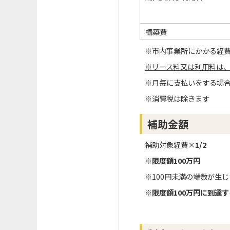
構築費
※市内事業所にかかる経
※リース料又は利用料は、
※月毎に支払いをする場合
※消費税は除きます
補助金額
補助対象経費×
1/2
※限度額100万円
※100円未満の端数が生
※限度額100万円に到達