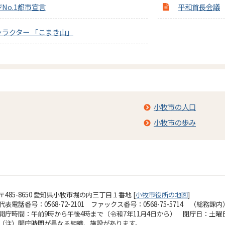
No.1都市宣言
平和首長会議
ラクター 「こまき山」
小牧市の人口
小牧市の歩み
〒485-8650 愛知県小牧市堀の内三丁目１番地 [
小牧市役所の地図
]
代表電話番号：0568-72-2101 ファックス番号：0568-75-5714 （総務課内
開庁時間：午前9時から午後4時まで（令和7年11月4日から）
閉庁日：土曜
（注）開庁時間が異なる組織、施設があります。