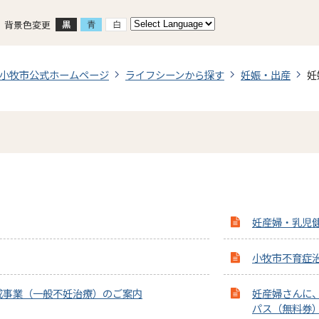
背景色変更
小牧市公式ホームページ
ライフシーンから探す
妊娠・出産
妊
妊産婦・乳児
小牧市不育症
成事業（一般不妊治療）のご案内
妊産婦さんに
パス（無料券