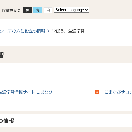
背景色変更
シニアの方に役立つ情報
学ぼう。生涯学習
習
生涯学習情報サイト こまなび
こまなびサロ
つ情報