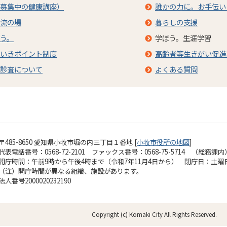
募集中の健康講座）
誰かの力に。お手伝い
流の場
暮らしの支援
う。
学ぼう。生涯学習
いきポイント制度
高齢者等生きがい促進
診査について
よくある質問
〒485-8650 愛知県小牧市堀の内三丁目１番地 [
小牧市役所の地図
]
代表電話番号：0568-72-2101 ファックス番号：0568-75-5714 （総務課内
開庁時間：午前9時から午後4時まで（令和7年11月4日から）
閉庁日：土曜
（注）開庁時間が異なる組織、施設があります。
法人番号2000020232190
Copyright (c) Komaki City All Rights Reserved.