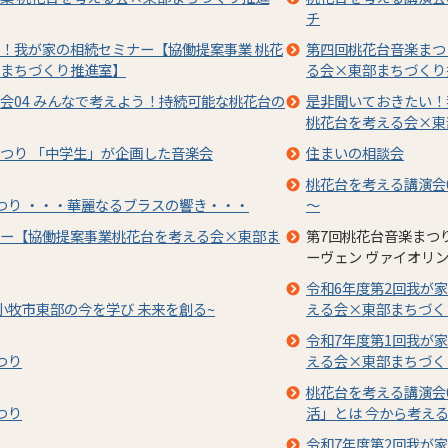
チ
！我が家の相続セミナー【協働提案事業 桃花
第四回桃花台音楽まつり 
まちづくり推進室】
る会×東部まちづくり
会04 みんなで考えよう！持続可能な桃花台の
是非聞いておきたい！
桃花台を考える会×東
つり 「中学生」が企画した音楽会
住まいの相談会
桃花台を考える講演会
つり ・・・華麗なるブラスの響き・・・
～
ー【協働提案事業桃花台を考える会×東部ま
第7回桃花台音楽まつ
ーヴェン ヴァイオリ
令和6年度第2回我が
小牧市東部の今を学び 未来を創る~
える会×東部まちづく
令和7年度第1回我が
つり
える会×東部まちづく
桃花台を考える講演会
つり
活」とは 今から考え
令和7年度第2回我が