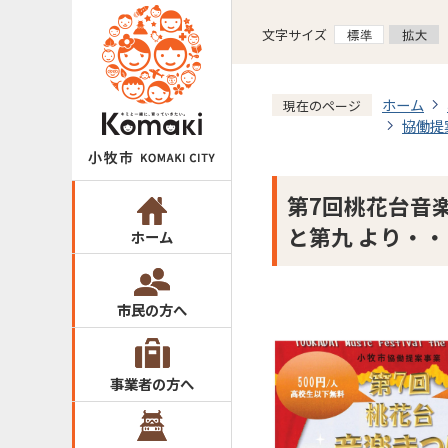
文字サイズ
ホーム
現在のページ
協働提
第7回桃花台音
と第九 より・・
ホーム
市民の方へ
事業者の方へ