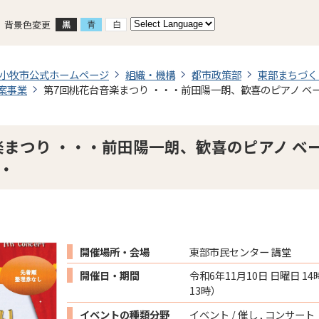
背景色変更
小牧市公式ホームページ
組織・機構
都市政策部
東部まちづく
案事業
第7回桃花台音楽まつり ・・・前田陽一朗、歓喜のピアノ ベ
楽まつり ・・・前田陽一朗、歓喜のピアノ ベ
・
開催場所・会場
東部市民センター 講堂
開催日・期間
令和6年11月10日 日曜日 1
13時）
イベントの種類分野
イベント / 催し , コンサート