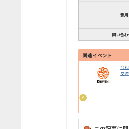
費用
問い合わ
関連イベント
8年度原爆ポスター展を開
令和
ます
交流
この記事に関