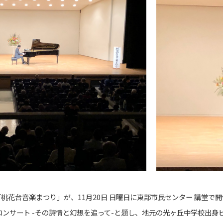
桃花台音楽まつり」が、11月20日 日曜日に東部市民センター 講堂で
コンサート -その詩情と幻想を追って-と題し、地元の光ヶ丘中学校出