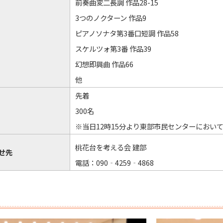
前奏曲変二長調 作品28-15
3つのノクターン 作品9
ピアノソナタ第3番口短調 作品58
スケルツォ第3番 作品39
幻想即興曲 作品66
他
先着
300名
※当日12時15分より東部市民センターにおい
桃花台を考える会 建部
せ先
電話：090‐4259‐4868