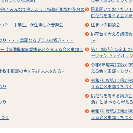
会04 みんなで考えよう！持続可能な桃花台の
是非聞いておきたい！
桃花台を考える会×東
つり 「中学生」が企画した音楽会
住まいの相談会
桃花台を考える講演会
つり ・・・華麗なるブラスの響き・・・
～
ー【協働提案事業桃花台を考える会×東部ま
第7回桃花台音楽まつ
ーヴェン ヴァイオリ
令和6年度第2回我が
小牧市東部の今を学び 未来を創る~
える会×東部まちづく
令和7年度第1回我が
つり
える会×東部まちづく
桃花台を考える講演会
つり
活」とは 今から考え
令和7年度第2回我が
まつり
える会×東部まちづく