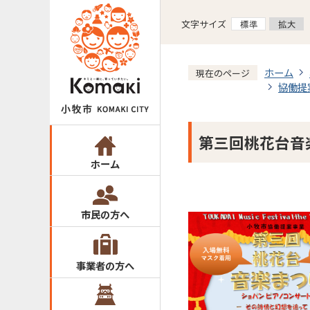
文字サイズ
ホーム
現在のページ
協働提
第三回桃花台音
ホーム
市民の方へ
事業者の方へ