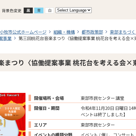
背景色変更
小牧市公式ホームページ
組織・機構
都市政策部
東部まちづく
案事業
第三回桃花台音楽まつり〈協働提案事業 桃花台を考える会×
楽まつり〈協働提案事業 桃花台を考える会×
開催場所・会場
東部市民センター 講堂
開催日・期間
令和4年11月20日 日曜日 1
ベントは終了しました】
エリア
東部市民センター
イベントの種類分野
イベント / 催し , コンサート