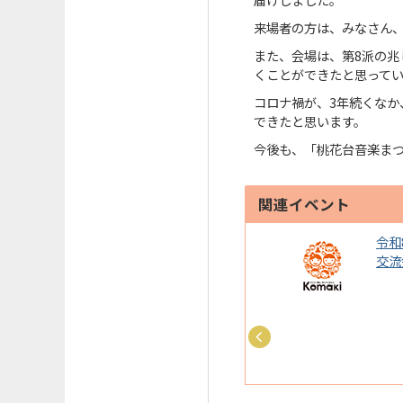
来場者の方は、みなさん
また、会場は、第8派の
くことができたと思って
コロナ禍が、3年続くな
できたと思います。
今後も、「桃花台音楽ま
関連イベント
8年度原爆ポスター展を開
令和
ます
交流