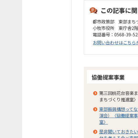
この記事に関
都市政策部 東部まち
小牧市役所 東庁舎2
電話番号：0568-39-5
お問い合わせはこちら
協働提案事業
第三回桃花台音楽ま
まちづくり推進室〉
東部振興構想ってな
演会）〈協働提案事
室〉
是非聞いておきたい
台を考える会×東部