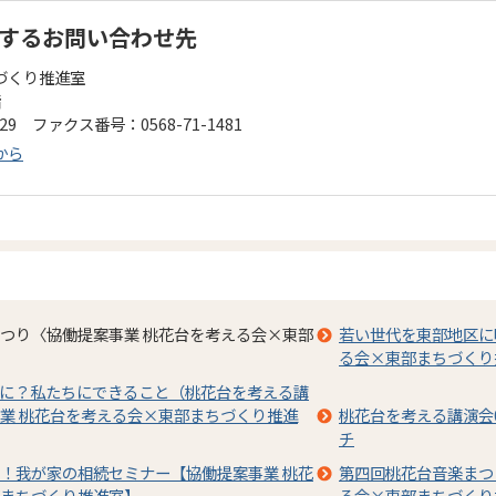
するお問い合わせ先
づくり推進室
階
229 ファクス番号：0568-71-1481
から
つり〈協働提案事業 桃花台を考える会×東部
若い世代を東部地区に
る会×東部まちづくり
に？私たちにできること（桃花台を考える講
業 桃花台を考える会×東部まちづくり推進
桃花台を考える講演会
チ
！我が家の相続セミナー【協働提案事業 桃花
第四回桃花台音楽まつり 
まちづくり推進室】
る会×東部まちづくり