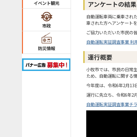
イベント観光
アンケートの結果
自動運転車両に乗車され
車された方へアンケート
市政
ご協力いただいた市民の
自動運転実証調査事業 利用者
防災情報
運行概要
小牧市では、市民の日常
ため、自動運転に関する
今年度は、令和6年2月1
運行に先立ち、令和6年2
自動運転実証調査事業チラシ(