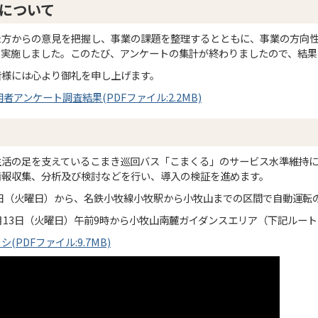
について
た方からの意見を把握し、事業の課題を整理するとともに、事業の方向
を実施しました。このたび、アンケートの集計が終わりましたので、結果
皆様には心より御礼を申し上げます。
アンケート調査結果(PDFファイル:2.2MB)
生活の足を支えているこまき巡回バス「こまくる」のサービス水準維持
情報収集、分析及び検討などを行い、導入の検証を進めます。
3日（火曜日）から、名鉄小牧線小牧駅から小牧山までの区間で自動運転
月13日（火曜日）午前9時から小牧山南麓ガイダンスエリア（下記ルー
PDFファイル:9.7MB)