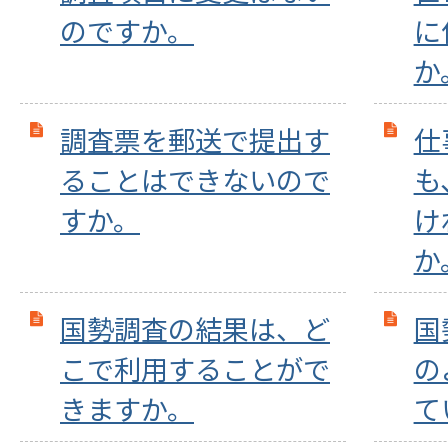
のですか。
に
か
調査票を郵送で提出す
仕
ることはできないので
も
すか。
け
か
国勢調査の結果は、ど
国
こで利用することがで
の
きますか。
て