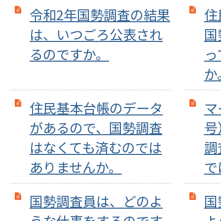
令和2年国勢調査の結果
住
は、いつごろ公表され
国
るのですか。
っ
か
住民基本台帳のデータ
マ
があるので、国勢調査
号
はなくても済むのでは
調
ありませんか。
で
国勢調査員は、どのよ
国
うな仕事をするのです
よ