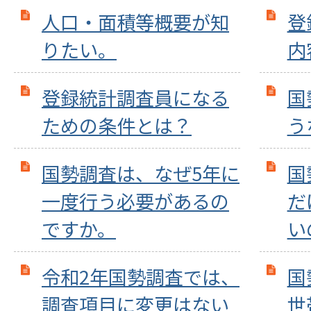
人口・面積等概要が知
登
りたい。
内
登録統計調査員になる
国
ための条件とは？
う
国勢調査は、なぜ5年に
国
一度行う必要があるの
だ
ですか。
い
令和2年国勢調査では、
国
調査項目に変更はない
世