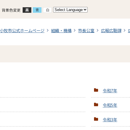
背景色変更
小牧市公式ホームページ
組織・機構
市長公室
広報広聴課
令和7年
令和5年
令和3年