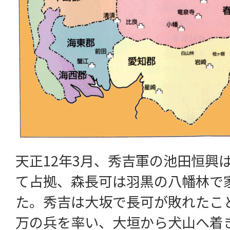
天正12年3月、秀吉軍の池田恒興
て占拠、森長可は羽黒の八幡林で
た。秀吉は大坂で長可が敗れたこ
万の兵を率い、大垣から犬山へ着