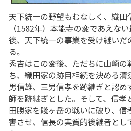
天下統一の野望もむなしく、織田信
（1582年）本能寺の変であえな
後、天下統一の事業を受け継いだ
る。
秀吉はこの変後、ただちに山崎の
ち、織田家の跡目相続を決める清
男信雄、三男信孝を跡継ぎと認め
師を跡継ぎとした。そして、信孝
田勝家を賤ヶ岳の戦いに破り、信
害させ、信長の実質的後継者とし