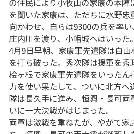
の住民により小牧山の家康の本陣
を聞いた家康は、ただちに水野忠
向かわせ、自らは9300の兵を率
庄内川を渡り、小幡城へはいった
4月9日早朝、家康軍先遣隊は白山
を打ち破った。秀次隊は援軍を秀
桧ヶ根で家康軍先遣隊をいったん
力を使い果たして、ついに北方へ
隊は長久手に進み、恒興・長可両
いに一大決戦がはじまった。
両軍は激戦を重ねたが、やがて家