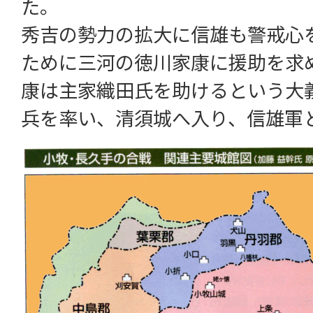
た。
秀吉の勢力の拡大に信雄も警戒心
ために三河の徳川家康に援助を求め
康は主家織田氏を助けるという大義
兵を率い、清須城へ入り、信雄軍