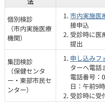
法
市内実施医
個別検診
接申込
（市内実施医療
受診時に医
機関）
提出
申し込みフ
集団検診
ターへ電話
（保健センタ
電話番号：05
ー・東部市民セ
日：午前9
ンター）
受診時に受