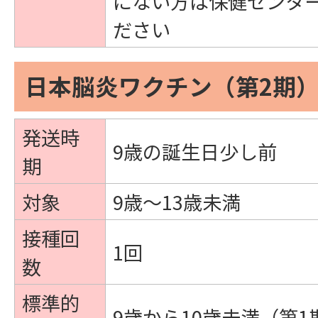
にない方は保健センタ
ださい
日本脳炎ワクチン（第2期
発送時
9歳の誕生日少し前
期
対象
9歳～13歳未満
接種回
1回
数
標準的
9歳から10歳未満（第