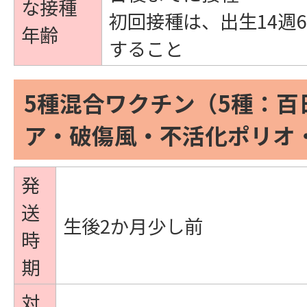
な接種
初回接種は、出生14週
年齢
すること
5種混合ワクチン（5種：百
ア・破傷風・不活化ポリオ
発
送
生後2か月少し前
時
期
対