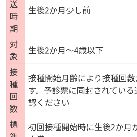
送
生後2か月少し前
時
期
対
生後2か月～4歳以下
象
接
接種開始月齢により接種回数
種
す。予診票に同封されている
回
認ください
数
標
初回接種開始時に生後2か月
準