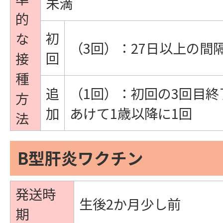
未満
的
初
な
（3回）：27日以上の間
回
接
種
追
（1回）：初回の3回目終
方
加
あけて1歳以降に1回
法
B型肝炎ワクチン
発送時
生後2か月少し前
期