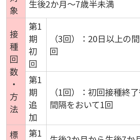
生後2か月～7歳半未満
象
第1
接
期
（3回）：20日以上の
種
初
回
回
回
数
第1
・
期
（1回）：初回接種終了
方
追
間隔をおいて1回
法
加
第1
標
生後2か月から生後7か