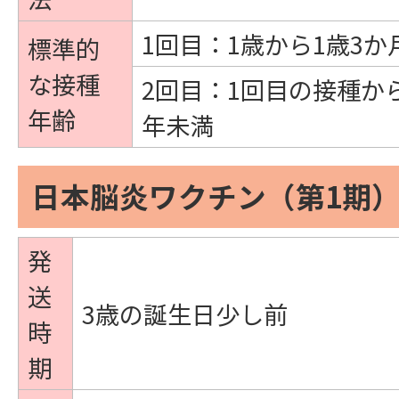
1回目：1歳から1歳3か
標準的
な接種
2回目：1回目の接種か
年齢
年未満
日本脳炎ワクチン（第1期
発
送
3歳の誕生日少し前
時
期