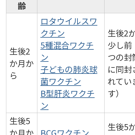
齢
ロタウイルスワ
クチン
生後2
5種混合ワクチ
少し前
生後2
ン
つの封
か月か
子どもの肺炎球
に同封
ら
菌ワクチン
れてい
B型肝炎ワクチ
す）
ン
生後5
生後5
か月か
BCGワクチン