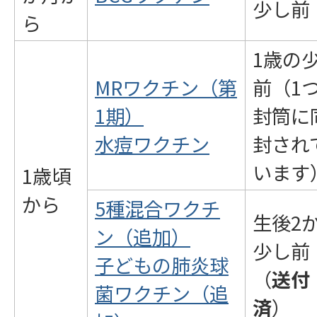
少し前
ら
1歳の
MRワクチン（第
前（1
1期）
封筒に
水痘ワクチン
封され
います
1歳頃
から
5種混合ワクチ
生後2
ン（追加）
少し前
子どもの肺炎球
（
送付
菌ワクチン（追
済
）