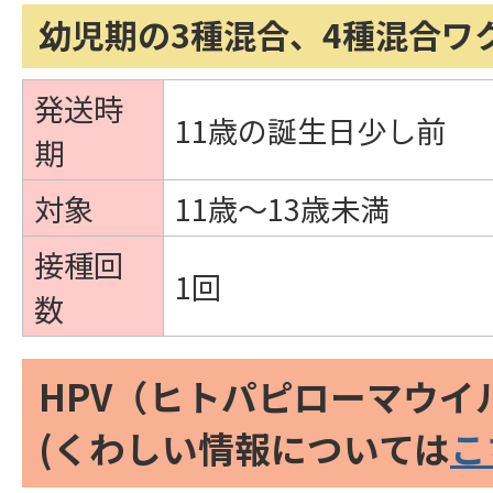
幼児期の3種混合、4種混合ワ
発送時
11歳の誕生日少し前
期
対象
11歳～13歳未満
接種回
1回
数
HPV（ヒトパピローマウイ
(くわしい情報については
こ