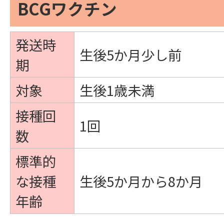
BCGワクチン
発送時
生後5か月少し前
期
対象
生後1歳未満
接種回
1回
数
標準的
な接種
生後5か月から8か月
年齢