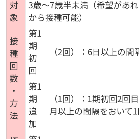
対
3歳～7歳半未満（希望があれ
象
から接種可能）
第1
接
期
（2回）：6日以上の間
種
初
回
回
数
第1
・
期
（1回）：1期初回2回
方
追
月以上の間隔をおいて1
法
加