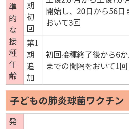
期
準
開始し、20日から56
初
的
おいて3回
回
な
接
第1
種
期
初回接種終了後から6か
年
追
までの間隔をおいて1回
齢
加
子どもの肺炎球菌ワクチン
発