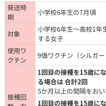
発送時
小学校6年生の7月頃
期
小学校6年生～高校1年
対象
する女子
使用ワ
9価ワクチン（シルガー
クチン
1回目の接種を15歳に
る場合は 合計2回
5か月以上の間隔をおい
接種回
1回目の接種を15歳に