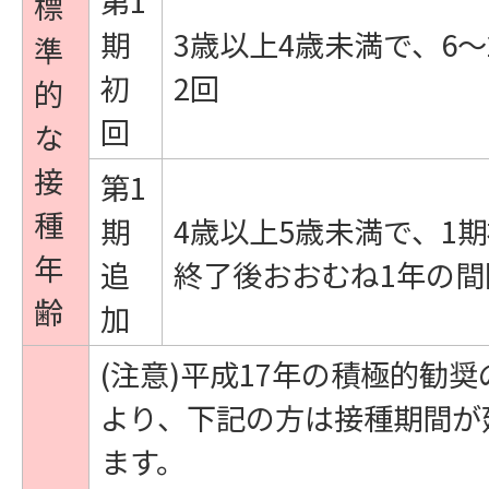
第1
標
期
3歳以上4歳未満で、6～
準
初
2回
的
回
な
接
第1
種
期
4歳以上5歳未満で、1
年
追
終了後おおむね1年の間
齢
加
(注意)平成17年の積極的勧
より、下記の方は接種期間が
ます。