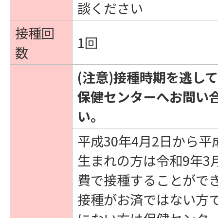
談ください
接種回
1回
数
(注意)接種時期を逃し
保健センターへお問い
い。
平成30年4月2日から平成
生まれの方は令和9年3
費で接種することがで
接種がお済ではない方