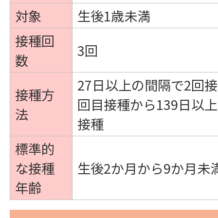
対象
生後1歳未満
接種回
3回
数
27日以上の間隔で2回
接種方
回目接種から139日以
法
接種
標準的
な接種
生後2か月から9か月未
年齢