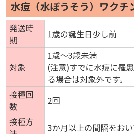
水痘（水ぼうそう）ワクチ
発送時
1歳の誕生日少し前
期
1歳～3歳未満
対象
(注意)すでに水痘に罹
る場合は対象外です。
接種回
2回
数
接種方
3か月以上の間隔をおい
法