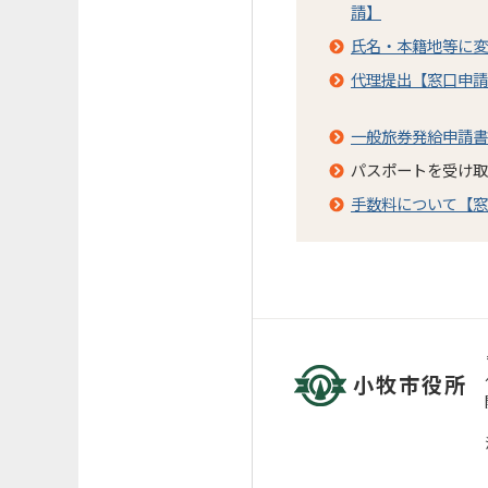
請】
氏名・本籍地等に変
代理提出【窓口申請
一般旅券発給申請書
パスポートを受け取
手数料について【窓
小牧市役所