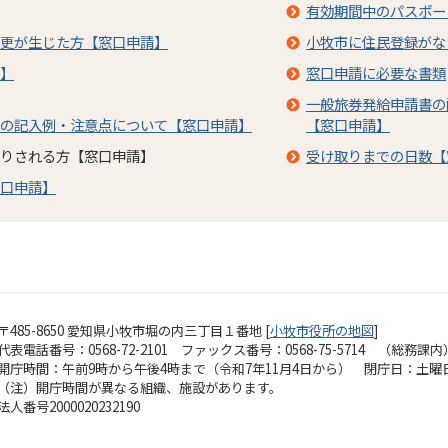
有効期間中のパスポー
更が生じた方【窓口申請】
小牧市に住民登録がな
】
窓口申請に必要な書類
一般旅券発給申請書の
の記入例・注意点について【窓口申請】
【窓口申請】
りされる方【窓口申請】
受け取りまでの日数【
口申請】
〒485-8650 愛知県小牧市堀の内三丁目１番地 [
小牧市役所の地図
]
代表電話番号：0568-72-2101 ファックス番号：0568-75-5714 （総務課内
開庁時間：午前9時から午後4時まで（令和7年11月4日から）
閉庁日：土曜
（注）開庁時間が異なる組織、施設があります。
法人番号2000020232190