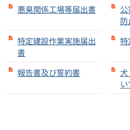
悪臭関係工場等届出書
公
防
特定建設作業実施届出
特
書
報告書及び誓約書
犬
い