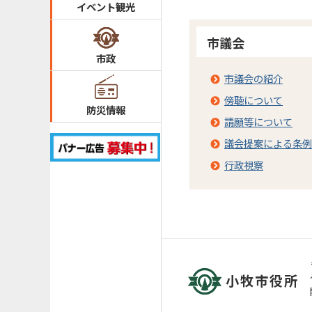
イベント観光
市議会
市政
市議会の紹介
傍聴について
防災情報
請願等について
議会提案による条例
行政視察
小牧市役所