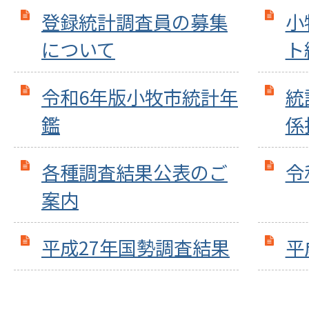
登録統計調査員の募集
小
について
ト
令和6年版小牧市統計年
統
鑑
係
各種調査結果公表のご
令
案内
平成27年国勢調査結果
平