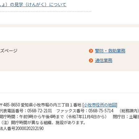
しょ）の見学（けんがく）について
ズページ
警防・救助業務
通信業務
〒485-8650 愛知県小牧市堀の内三丁目１番地 [
小牧市役所の地図
]
代表電話番号：0568-72-2101 ファックス番号：0568-75-5714 （総務課内
開庁時間：午前9時から午後4時まで（令和7年11月4日から）
閉庁日：土曜
（注）開庁時間が異なる組織、施設があります。
法人番号2000020232190