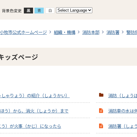
背景色変更
小牧市公式ホームページ
組織・機構
消防本部
消防署
警防
キッズページ
うしゃりょう）の紹介（しょうかい）
消防（しょう
うほう）から、消火（しょうか）まで
消防車の水は
こう）が火事（かじ）になったら
消防署（しょ