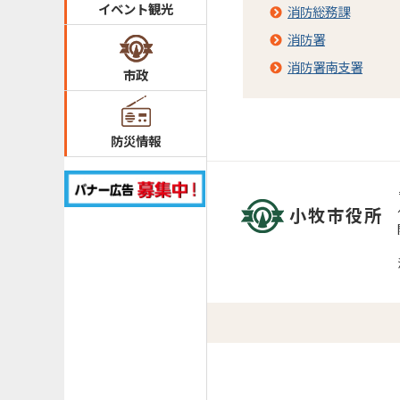
イベント観光
消防総務課
消防署
消防署南支署
市政
防災情報
小牧市役所