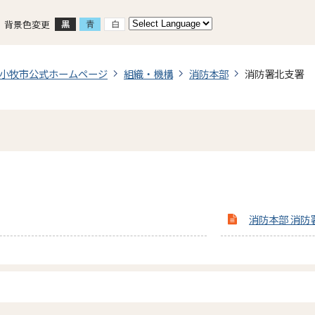
背景色変更
小牧市公式ホームページ
組織・機構
消防本部
消防署北支署
消防本部 消防