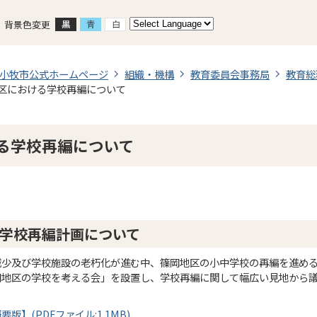
背景色変更
小牧市公式ホームページ
組織・機構
教育委員会事務局
教育総
区における学校再編について
る学校再編について
学校再編計画について
減少及び学校施設の老朽化が進む中、篠岡地区の小中学校の再編を進め
岡地区の学校を考える会」を設置し、学校再編に関して幅広い見地から
】(PDFファイル:1.1MB)