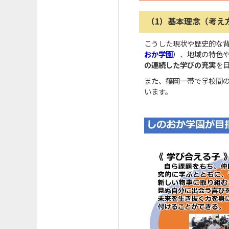
（1）基本理念（考え
こうした現状や歴史的な
おか学園
）、地域の特色
の連続した学びの充実
を
また、篠岡一帯で学校間
います。