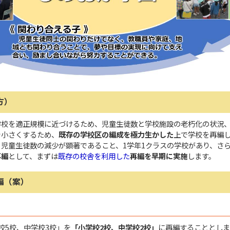
方）
学校を適正規模に近づけるため、児童生徒数と学校施設の老朽化の状況
を小さくするため、
既存の学校区の編成を極力生かした
上で学校を再編
児童生徒数の減少が顕著であること、1学年1クラスの学校があり、さ
再編
として、まずは
既存の校舎を利用した
再編を早期に実施
します。
編（案）
校5校、中学校3校」を
「小学校2校、中学校2校」
に再編することとしま