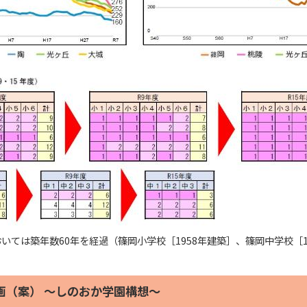
いては築年数60年を経過（篠岡小学校［1958年建築］、篠岡中学校［
画（案） ～しのおか学園構想～