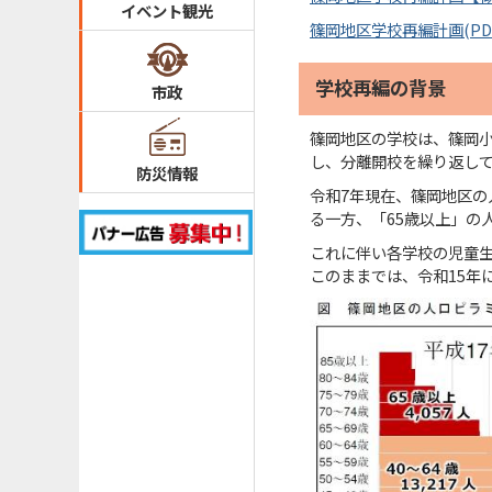
イベント観光
篠岡地区学校再編計画(PDF
学校再編の背景
市政
篠岡地区の学校は、篠岡小
し、分離開校を繰り返し
防災情報
令和7年現在、篠岡地区の
る一方、「65歳以上」の
これに伴い各学校の児童
このままでは、令和15年