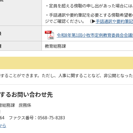
・定員を超える傍聴の申し出があった場合には
・手話通訳や要約筆記を必要とする傍聴希望者
ジでご確認ください。 （▶
手話通訳や要約筆記
録
令和8年第1回小牧市定例教育委員会会議録 (P
課
教育総務課
聴することができます。ただし、人事に関することなど、非公開となった
するお問い合わせ先
育総務課 庶務係
階
164 ファクス番号：0568-75-8283
から