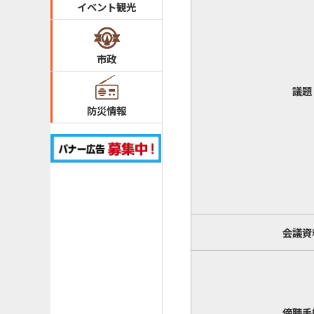
イベント観光
市政
議題
防災情報
会議資
傍聴手