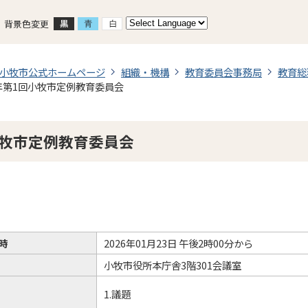
背景色変更
小牧市公式ホームページ
組織・機構
教育委員会事務局
教育総
年第1回小牧市定例教育委員会
小牧市定例教育委員会
時
2026年01月23日 午後2時00分から
小牧市役所本庁舎3階301会議室
1.議題