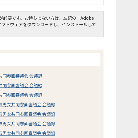
er）」が必要です。お持ちでない方は、左記の「Adobe
して、ソフトウェアをダウンロードし、インストールして
共同参画審議会 会議録
共同参画審議会 会議録
共同参画審議会 会議録
市男女共同参画審議会 会議録
市男女共同参画審議会 会議録
市男女共同参画審議会 会議録
市男女共同参画審議会 会議録