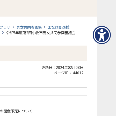
プラザ
男女共同参画係
まなび創造館
令和5年度第2回小牧市男女共同参画審議会
更新日：2024年02月08日
ページID：
44012
度の開催予定について