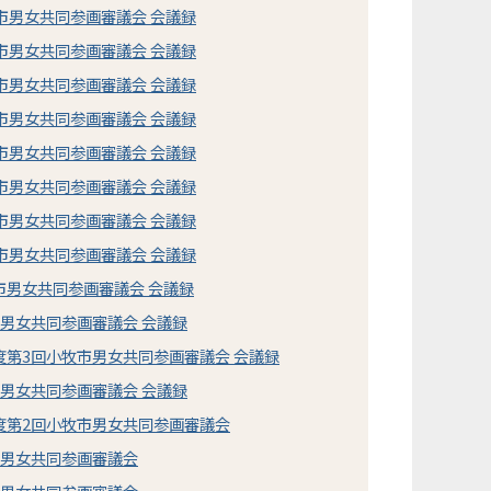
市男女共同参画審議会 会議録
市男女共同参画審議会 会議録
市男女共同参画審議会 会議録
市男女共同参画審議会 会議録
市男女共同参画審議会 会議録
市男女共同参画審議会 会議録
市男女共同参画審議会 会議録
市男女共同参画審議会 会議録
市男女共同参画審議会 会議録
市男女共同参画審議会 会議録
度第3回小牧市男女共同参画審議会 会議録
市男女共同参画審議会 会議録
度第2回小牧市男女共同参画審議会
市男女共同参画審議会