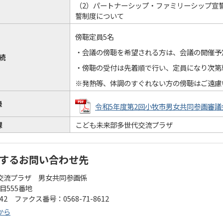
（2）パートナーシップ・ファミリーシップ宣
誓制度について
傍聴定員5名
・会議の傍聴を希望される方は、会議の開催予
続
・傍聴の受付は先着順で行い、定員になり次第
※発熱等、体調のすぐれない方の傍聴はご遠慮
録
令和5年度第2回小牧市男女共同参画審議会議事録
課
こども未来部多世代交流プラザ
するお問い合わせ先
交流プラザ 男女共同参画係
丁目555番地
842 ファクス番号：0568-71-8612
から