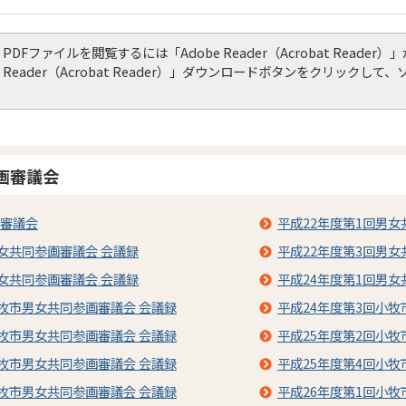
PDFファイルを閲覧するには「Adobe Reader（Acrobat Read
Reader（Acrobat Reader）」ダウンロードボタンをクリック
画審議会
審議会
平成22年度第1回男女
男女共同参画審議会 会議録
平成22年度第3回男女
男女共同参画審議会 会議録
平成24年度第1回男女
小牧市男女共同参画審議会 会議録
平成24年度第3回小牧
小牧市男女共同参画審議会 会議録
平成25年度第2回小牧
小牧市男女共同参画審議会 会議録
平成25年度第4回小牧
小牧市男女共同参画審議会 会議録
平成26年度第1回小牧