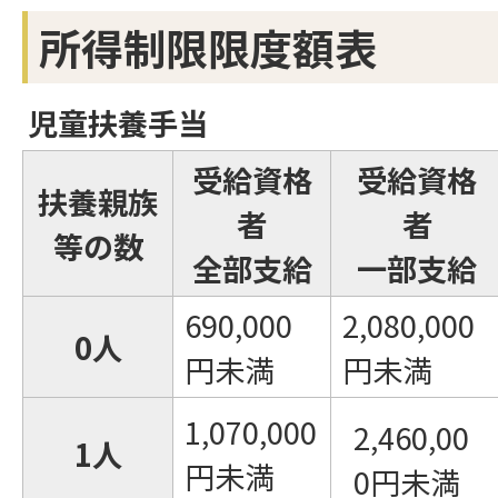
所得制限限度額表
児童扶養手当
受給資格
受給資格
扶養親族
者
者
等の数
全部支給
一部支給
690,000
2,080,000
0人
円未満
円未満
1,070,000
2,460,00
1人
円未満
0円未満