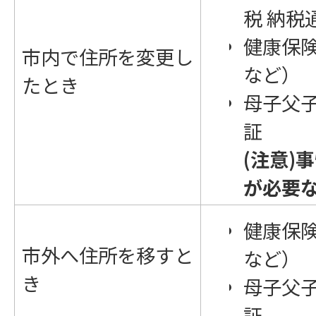
税 納税
健康保
市内で住所を変更し
など）
たとき
母子父
証
(注意)
が必要
健康保
市外へ住所を移すと
など）
き
母子父
証