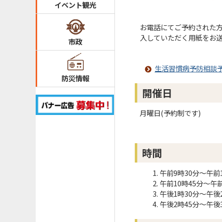
イベント観光
お電話にてご予約された方
入していただく用紙をお
市政
生活習慣病予防相談
防災情報
開催日
月曜日(予約制です)
時間
午前9時30分～午前1
午前10時45分～午前
午後1時30分～午後
午後2時45分～午後