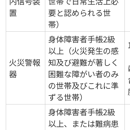
内信号装
世帯で日常生活上必
置
要と認められる世
帯）
身体障害者手帳2級
以上（火災発生の感
火災警報
知及び避難が著しく
器
困難な障がい者のみ
の世帯及びこれに準
ずる世帯）
身体障害者手帳2級
以上、または難病患