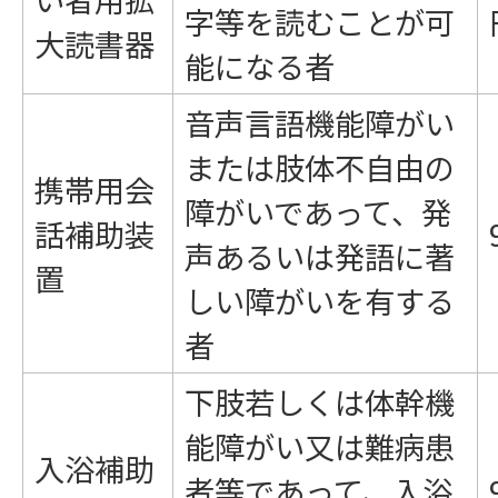
字等を読むことが可
大読書器
能になる者
音声言語機能障がい
または肢体不自由の
携帯用会
障がいであって、発
話補助装
声あるいは発語に著
置
しい障がいを有する
者
下肢若しくは体幹機
能障がい又は難病患
入浴補助
者等であって、入浴