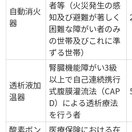
者等（火災発生の感
自動消火
知及び避難が著しく
器
困難な障がい者のみ
の世帯及びこれに準
ずる世帯）
腎臓機能障がい3級
以上で自己連続携行
透析液加
式腹膜灌流法（CAP
温器
D）による透析療法
を行う者
酸素ボン
医療保険における在