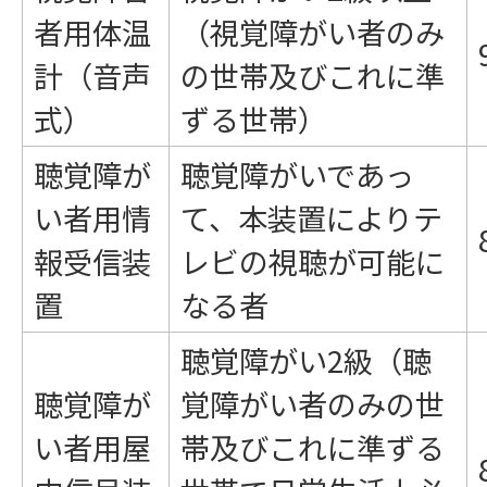
者用体温
（視覚障がい者のみ
計（音声
の世帯及びこれに準
式）
ずる世帯）
聴覚障が
聴覚障がいであっ
い者用情
て、本装置によりテ
報受信装
レビの視聴が可能に
置
なる者
聴覚障がい2級（聴
聴覚障が
覚障がい者のみの世
い者用屋
帯及びこれに準ずる