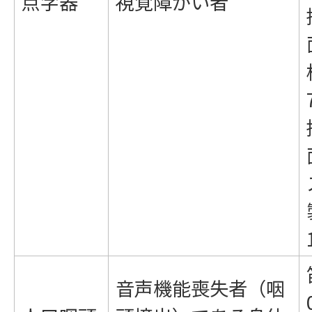
点字器
視覚障がい者
音声機能喪失者（咽