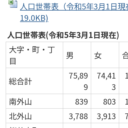
人口世帯表（令和5年3月1日現在）
19.0KB)
人口世帯表(令和5年3月1日現在)
大字・町・丁
男
女
目
75,89
74,41
総合計
9
3
南外山
839
803
北外山
3,788
3,913