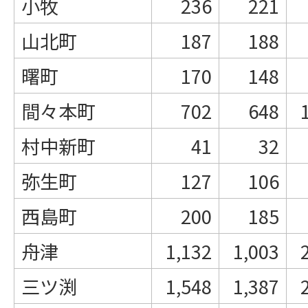
小牧
236
221
山北町
187
188
曙町
170
148
間々本町
702
648
村中新町
41
32
弥生町
127
106
西島町
200
185
舟津
1,132
1,003
三ツ渕
1,548
1,387