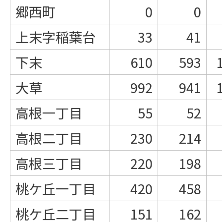
郷西町
0
0
上末字稲葉台
33
41
下末
610
593
大草
992
941
高根一丁目
55
52
高根二丁目
230
214
高根三丁目
220
198
桃ケ丘一丁目
420
458
桃ケ丘二丁目
151
162