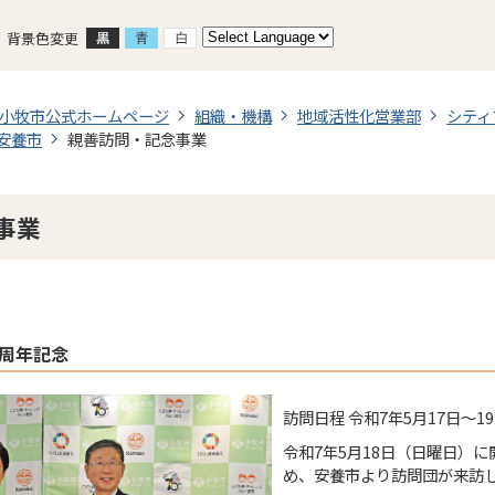
背景色変更
小牧市公式ホームページ
組織・機構
地域活性化営業部
シティ
安養市
親善訪問・記念事業
事業
0周年記念
訪問日程 令和7年5月17日～1
令和7年5月18日（日曜日）
め、安養市より訪問団が来訪