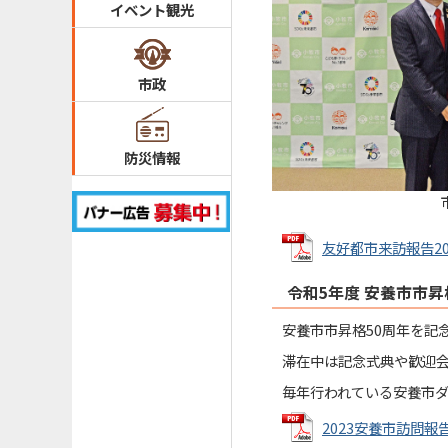
イベント観光
市政
防災情報
友好都市来訪報告202
令和5年度 安養市市昇
安養市市昇格50周年を記
滞在中は記念式典や歓迎会
毎年行われている安養市ダ
2023安養市訪問報告書