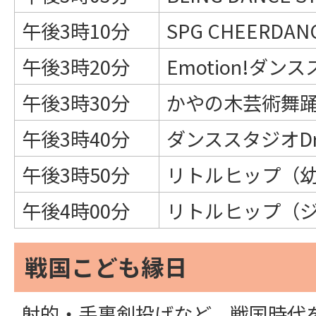
午後3時10分
SPG CHEERDAN
午後3時20分
Emotion!ダン
午後3時30分
かやの木芸術舞
午後3時40分
ダンススタジオDre
午後3時50分
リトルヒップ（幼
午後4時00分
リトルヒップ（
戦国こども縁日
射的・手裏剣投げなど、戦国時代を