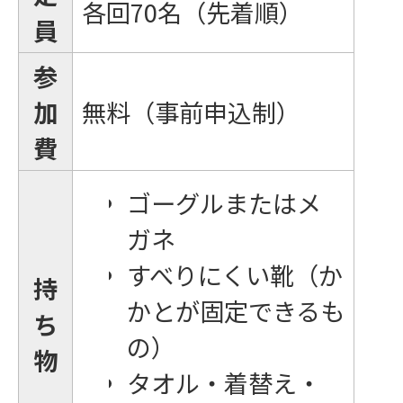
各回70名（先着順）
員
参
加
無料（事前申込制）
費
ゴーグルまたはメ
ガネ
すべりにくい靴（か
持
かとが固定できるも
ち
の）
物
タオル・着替え・