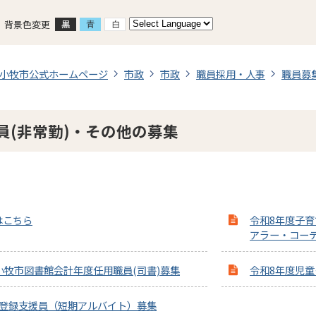
背景色変更
小牧市公式ホームページ
市政
市政
職員採用・人事
職員募
員(非常勤)・その他の募集
はこちら
令和8年度子
アラー・コー
小牧市図書館会計年度任用職員(司書)募集
令和8年度児
ブ登録支援員（短期アルバイト）募集