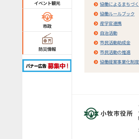
イベント観光
協働によるまちづく
協働ルールブック
産学官連携
市政
自治活動
市民活動助成金
防災情報
市民活動の推進
協働提案事業化制度
小牧市役所