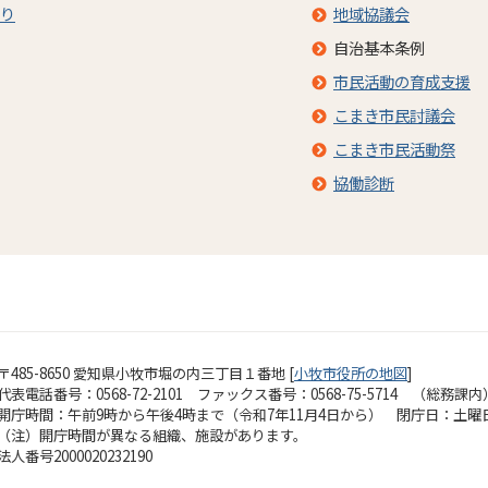
り
地域協議会
自治基本条例
市民活動の育成支援
こまき市民討議会
こまき市民活動祭
協働診断
〒485-8650 愛知県小牧市堀の内三丁目１番地 [
小牧市役所の地図
]
代表電話番号：0568-72-2101 ファックス番号：0568-75-5714 （総務課内
開庁時間：午前9時から午後4時まで（令和7年11月4日から）
閉庁日：土曜
（注）開庁時間が異なる組織、施設があります。
法人番号2000020232190