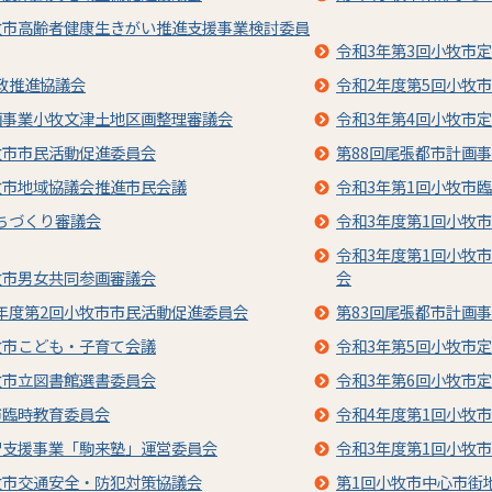
牧市高齢者健康生きがい推進支援事業検討委員
令和3年第3回小牧市
政推進協議会
令和2年度第5回小牧
画事業小牧文津土地区画整理審議会
令和3年第4回小牧市
牧市市民活動促進委員会
第88回尾張都市計画
牧市地域協議会推進市民会議
令和3年第1回小牧市
ちづくり審議会
令和3年度第1回小牧
令和3年度第1回小牧
牧市男女共同参画審議会
会
年度第2回小牧市市民活動促進委員会
第83回尾張都市計画
牧市こども・子育て会議
令和3年第5回小牧市
牧市立図書館選書委員会
令和3年第6回小牧市
市臨時教育委員会
令和4年度第1回小牧
習支援事業「駒来塾」運営委員会
令和3年度第1回小牧
牧市交通安全・防犯対策協議会
第1回小牧市中心市街