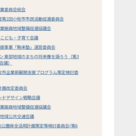
農業委員会総会
度第2回小牧市市民活動促進委員会
農業振興地域整備促進協議会
市こども・子育て会議
支援事業「駒来塾」運営委員会
ン 東部地域のまちの将来像を語ろう（第3
会議）
小牧市企業新展開支援プログラム策定検討委
計画改定委員会
ンドデザイン戦略会議
農業振興地域整備促進協議会
市地域公共交通会議
池公園保全活用計画策定等検討委員会(第6