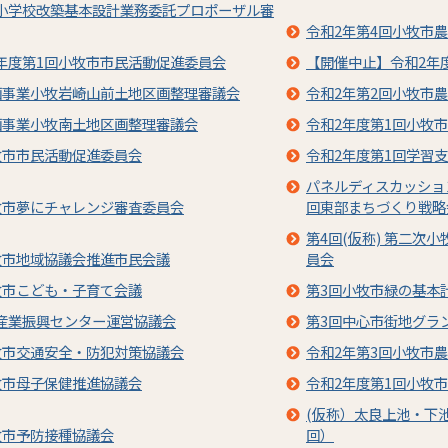
小学校改築基本設計業務委託プロポーザル審
令和2年第4回小牧市
年度第1回小牧市市民活動促進委員会
【開催中止】令和2年
画事業小牧岩崎山前土地区画整理審議会
令和2年第2回小牧市
画事業小牧南土地区画整理審議会
令和2年度第1回小牧
牧市市民活動促進委員会
令和2年度第1回学習
パネルディスカッショ
牧市夢にチャレンジ審査委員会
回東部まちづくり戦略
第4回(仮称) 第二次
牧市地域協議会推進市民会議
員会
牧市こども・子育て会議
第3回小牧市緑の基本
産業振興センター運営協議会
第3回中心市街地グラ
牧市交通安全・防犯対策協議会
令和2年第3回小牧市
牧市母子保健推進協議会
令和2年度第1回小牧
(仮称）太良上池・下
牧市予防接種協議会
回）