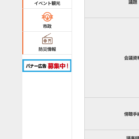
議題
イベント観光
市政
防災情報
会議資
傍聴手
議事