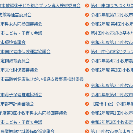
小牧市放課後子ども総合プラン導入検討委員会
第4回東部まちづくり
史館等運営委員会
令和2年度第2回小牧
牧市男女共同参画審議会
令和2年度 第4回小
牧市こども・子育て会議
第4回小牧市緑の基本
牧市環境審議会
令和2年度第1回小牧
牧市国民健康保険運営協議会
第4回中心市街地グラ
市定例教育委員会
令和2年第4回小牧市
牧市文化財保護審議会
令和2年度 第2回 小
牧市高齢者健康生きがい推進支援事業検討委員
令和2年度第2回小牧
牧市母子保健推進協議会
令和2年度第4回小牧
牧市都市計画審議会
【開催中止】令和2年
年度第3回小牧市男女共同参画審議会
令和2年度第1回小牧
牧市こども・子育て会議
令和3年第2回小牧市
市農業振興地域整備促進協議会
第1回小牧市東部まち