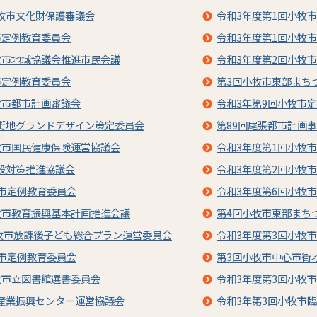
小牧市文化財保護審議会
令和3年度第1回小牧
市定例教育委員会
令和3年度第1回小牧
牧市地域協議会推進市民会議
令和3年度第2回小牧
市定例教育委員会
第3回小牧市東部まち
牧市都市計画審議会
令和3年第9回小牧市
街地グランドデザイン策定委員会
第89回尾張都市計画
牧市国民健康保険運営協議会
令和3年度第1回小牧
殺対策推進協議会
令和3年度第2回小牧
牧市定例教育委員会
令和3年度第6回小牧
牧市教育振興基本計画推進会議
第4回小牧市東部まち
小牧市放課後子ども総合プラン運営委員会
令和3年度第3回小牧
牧市定例教育委員会
第3回小牧市中心市街
牧市立図書館選書委員会
令和3年度第3回小牧
産業振興センター運営協議会
令和3年第3回小牧市