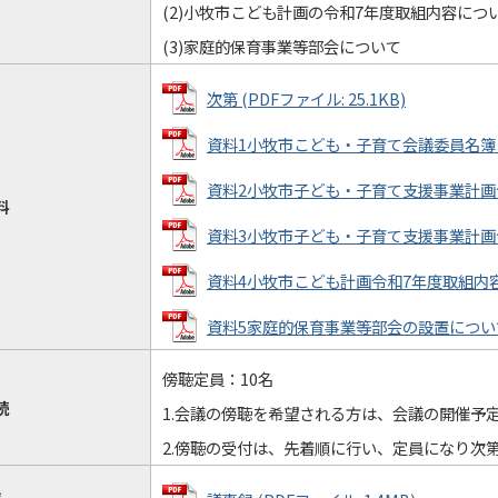
(2)小牧市こども計画の令和7年度取組内容につ
(3)家庭的保育事業等部会について
次第 (PDFファイル: 25.1KB)
資料1小牧市こども・子育て会議委員名簿 (PD
資料2小牧市子ども・子育て支援事業計画令和6
料
資料3小牧市子ども・子育て支援事業計画令和6
資料4小牧市こども計画令和7年度取組内容 (P
資料5家庭的保育事業等部会の設置について (P
傍聴定員：10名
続
1.会議の傍聴を希望される方は、会議の開催予
2.傍聴の受付は、先着順に行い、定員になり次
録