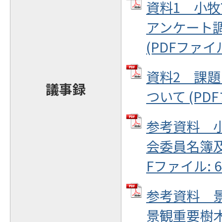
資料1＿小
アンケート
(PDFファイル:
資料2＿課
議事録
ついて (PDF
参考資料＿
会委員名簿及
Fファイル: 64
参考資料＿
景観重要樹