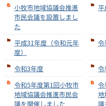
小牧市地域協議会推進
平
市民会議を設置しまし
た
平成31年度（令和元年
令
度）
令和3年度
令
令和5年度第1回小牧市
令
地域協議会推進市民会
地
議を開催しました
議