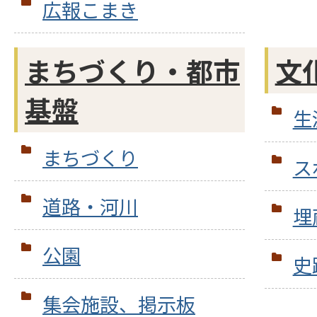
広報こまき
まちづくり・都市
文
基盤
生
まちづくり
ス
道路・河川
埋
公園
史
集会施設、掲示板