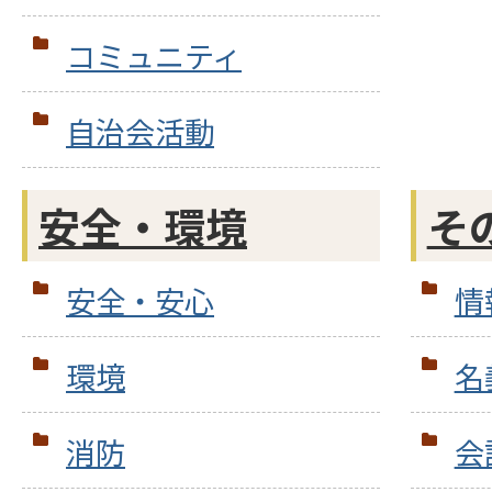
コミュニティ
自治会活動
安全・環境
そ
安全・安心
情
環境
名
消防
会