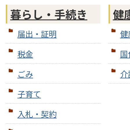
暮らし・手続き
健
届出・証明
健
税金
国
ごみ
介
子育て
入札・契約