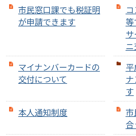
市民窓口課でも税証明
コ
が申請できます
等
サ
ニ
マイナンバーカードの
平
交付について
ナ
す
本人通知制度
市
合