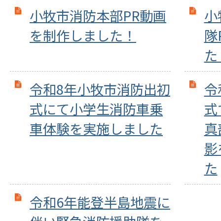
小牧市消防本部PR動画
小
を制作しました！
隊
た
令和8年小牧市消防出初
令
式にて小学生消防車乗
式
車体験を実施しました
真
影
た
令和6年能登半島地震に