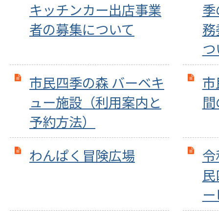
キッチンカー出店事業
季
者の募集について
務
つ
市民四季の森 バーベキ
市
ュー施設（利用案内と
間
予約方法）
わんぱく冒険広場
令
民
ー