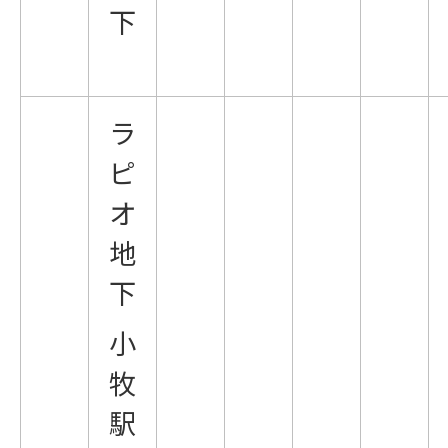
下
ラ
ピ
オ
地
下
小
牧
駅