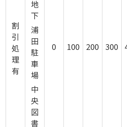
地
下
割
浦
引
田
0
100
200
300
処
駐
理
車
有
場
中
央
図
書