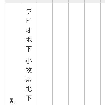
ラ
ピ
オ
地
下
小
牧
駅
地
下
割