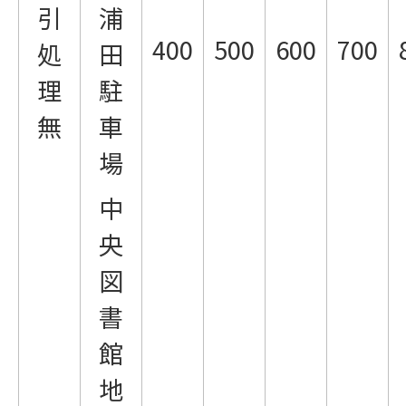
引
浦
400
500
600
700
処
田
理
駐
無
車
場
中
央
図
書
館
地