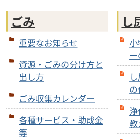
ごみ
し
重要なお知らせ
小
ー
資源・ごみの分け方と
出し方
し
の
ごみ収集カレンダー
浄
各種サービス・助成金
教
等