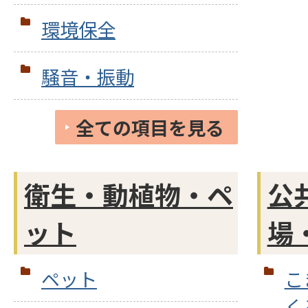
環境保全
騒音・振動
全ての項目を見る
衛生・動植物・ペ
公
ット
場
ペット
こ
く