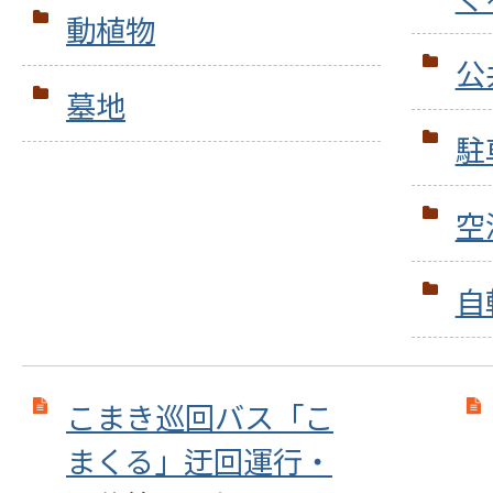
動植物
公
墓地
駐
空
自
こまき巡回バス「こ
まくる」迂回運行・