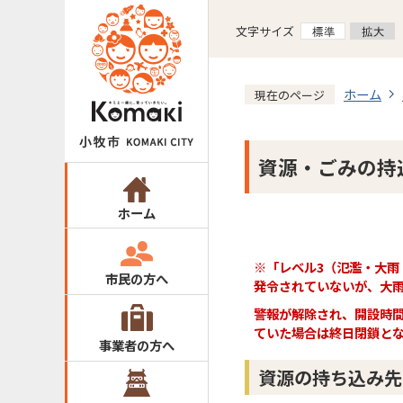
文字サイズ
ホーム
現在のページ
資源・ごみの持
ホーム
※「レベル3（氾濫・大
市民の方へ
発令されていないが、大
警報が解除され、開設時間
ていた場合は終日閉鎖と
事業者の方へ
資源の持ち込み先