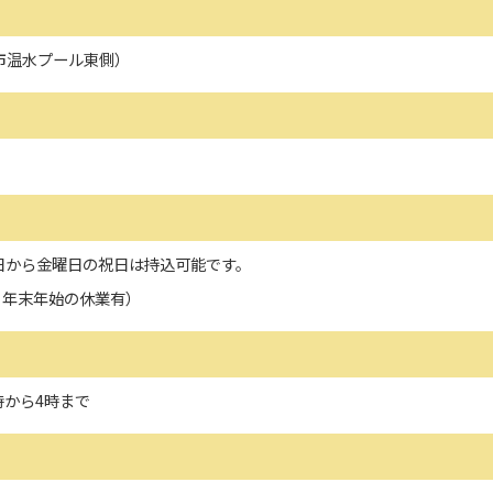
牧市温水プール東側）
日から金曜日の祝日は持込可能です。
、年末年始の休業有）
時から4時まで