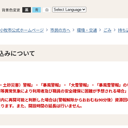
背景色変更
小牧市公式ホームページ
市民の方へ
環境・交通
ごみ
持ち
込みについて
雨・土砂災害）警報」・「暴風警報」・「大雪警報」・「暴風雪警報」の
雨等異常気象により利用者及び職員の安全確保に困難が予想される場合
内に再開可能と判断した場合は(警報解除からおおむね90分後）資源
なります。また、開設時間の延長は行いません。