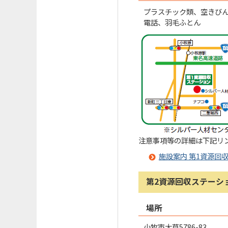
プラスチック類、空きび
電話、羽毛ふとん
注意事項等の詳細は下記リ
施設案内 第1資源回
第2資源回収ステーシ
場所
小牧市大草5786-83