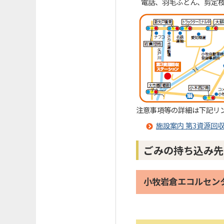
電話、羽毛ふとん、剪定
注意事項等の詳細は下記リ
施設案内 第3資源回
ごみの持ち込み先
小牧岩倉エコルセン