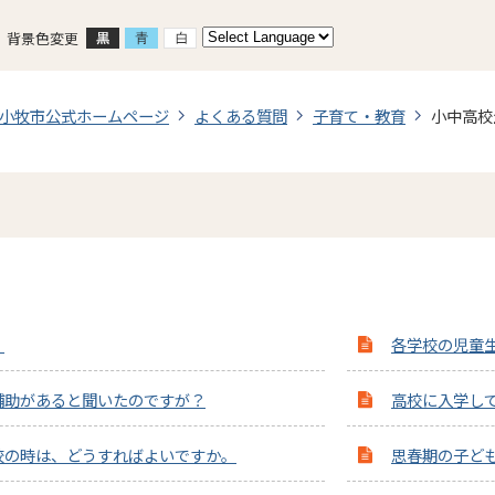
背景色変更
小牧市公式ホームページ
よくある質問
子育て・教育
小中高校
。
各学校の児童
補助があると聞いたのですが？
高校に入学し
校の時は、どうすればよいですか。
思春期の子ど