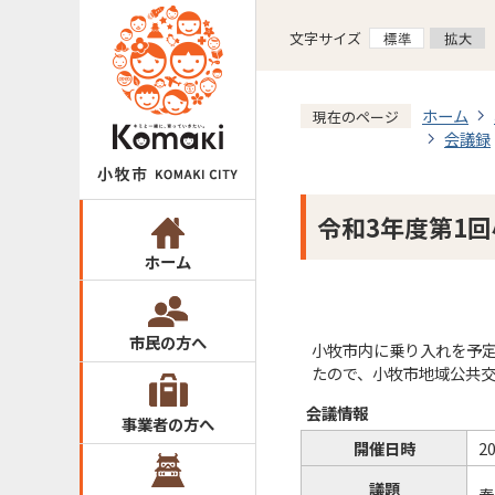
文字サイズ
ホーム
現在のページ
会議録
令和3年度第1
ホーム
市民の方へ
小牧市内に乗り入れを予
たので、小牧市地域公共交
会議情報
事業者の方へ
開催日時
2
議題
春