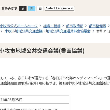
背景色変更
小牧市公式ホームページ
組織・機構
都市政策部
都市整備課
小牧市地域公共交通会議・地域公共交通運賃料金協議会
令和3年
回小牧市地域公共交通会議(書面協議)
定している、春日井市が運行する「春日井市北部オンデマンドバス」の
通会議設置要綱第7条第1項に基づき、第1回小牧市地域公共交通会議
021年06月25日
日井市北部オンデマンドバスについて