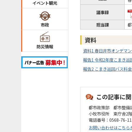
イベント観光
議事録
担当課
都
市政
資料
防災情報
資料1 春日井市オンデマンド
報告1 令和2年度こまき巡回
報告2 こまき巡回バス料金の
この記事に関
都市政策部 都市整備
小牧市役所 東庁舎2
電話番号：0568-76-1
お問い合わせはこちら